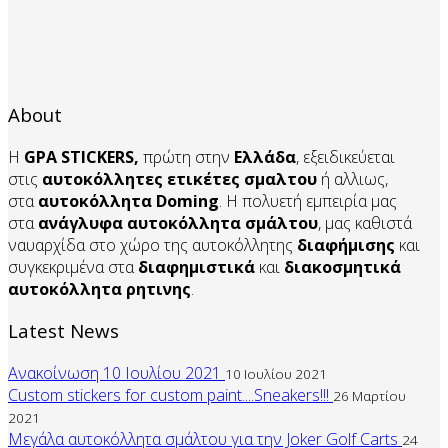
About
Η
GPA STICKERS,
πρώτη στην
Ελλάδα
, εξειδικεύεται
στις
αυτοκόλλητες ετικέτες σμαλτου
ή αλλιως,
στα
αυτοκόλλητα
Doming
. Η πολυετή εμπειρία μας
στα
ανάγλυφα αυτοκόλλητα
σμάλτου
, μας καθιστά
ναυαρχίδα στο χώρο της αυτοκόλλητης
διαφήμισης
και
συγκεκριμένα στα
διαφημιστικά
και
διακοσμητικά
αυτοκόλλητα
ρητινης
.
Latest News
Ανακοίνωση 10 Ιουλίου 2021
10 Ιουλίου 2021
Custom stickers for custom paint....Sneakers!!!
26 Μαρτίου
2021
Μεγάλα αυτοκόλλητα σμάλτου για την Joker Golf Carts
24