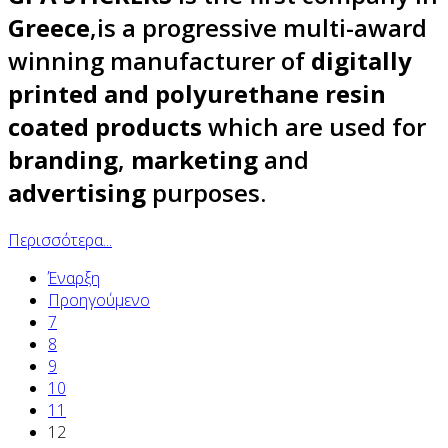
Greece
,is a progressive multi-award
winning manufacturer of
digitally
printed and polyurethane resin
coated products
which are used for
branding
,
marketing
and
advertising
purposes.
Περισσότερα...
Έναρξη
Προηγούμενο
7
8
9
10
11
12