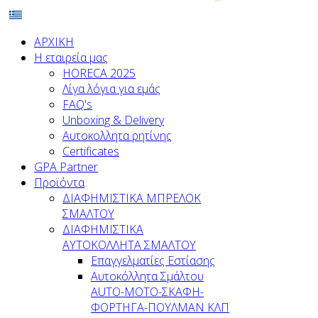
ΑΡΧΙΚΗ
Η εταιρεία μας
HORECA 2025
Λίγα λόγια για εμάς
FAQ's
Unboxing & Delivery
Αυτοκολλητα ρητίνης
Certificates
GPA Partner
Προϊόντα
ΔΙΑΦΗΜΙΣΤΙΚΑ ΜΠΡΕΛΟΚ
ΣΜΑΛΤΟΥ
ΔΙΑΦΗΜΙΣΤΙΚΑ
ΑΥΤΟΚΟΛΛΗΤΑ ΣΜΑΛΤΟΥ
Επαγγελματίες Εστίασης
Αυτοκόλλητα Σμάλτου
ΑUTO-MOTO-ΣΚΑΦΗ-
ΦΟΡΤΗΓΑ-ΠΟΥΛΜΑΝ ΚΛΠ