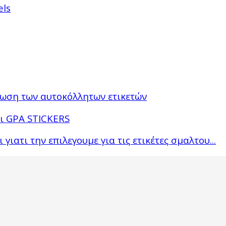
els
πωση των αυτοκόλλητων ετικετών
αι GPA STICKERS
ιατι την επιλεγουμε για τις ετικέτες σμαλτου...