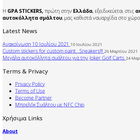
Η
GPA STICKERS,
πρώτη στην
Ελλάδα
, εξειδικεύεται στις
α
αυτοκόλλητα
σμάλτου
, μας καθιστά ναυαρχίδα στο χώρ
Latest News
Ανακοίνωση 10 Ιουλίου 2021
10 Ιουλίου 2021
Custom stickers for custom paint....Sneakers!!!
26 Μαρτίου 2021
Μεγάλα αυτοκόλλητα σμάλτου για την Joker Golf Carts
24 Μαρ
Terms & Privacy
Privacy Policy
Terms of Use
Become Partner
Mπρελόκ Σμάλτου με NFC Chip
Χρήσιμα Links
About