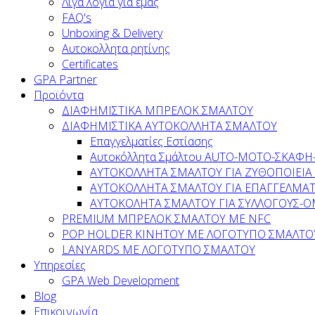
Λίγα λόγια για εμάς
FAQ's
Unboxing & Delivery
Αυτοκολλητα ρητίνης
Certificates
GPA Partner
Προϊόντα
ΔΙΑΦΗΜΙΣΤΙΚΑ ΜΠΡΕΛΟΚ ΣΜΑΛΤΟΥ
ΔΙΑΦΗΜΙΣΤΙΚΑ ΑΥΤΟΚΟΛΛΗΤΑ ΣΜΑΛΤΟΥ
Επαγγελματίες Εστίασης
Αυτοκόλλητα Σμάλτου ΑUTO-MOTO-ΣΚΑΦ
AYTOKOΛΛΗΤΑ ΣΜΑΛΤΟΥ ΓΙΑ ΖΥΘΟΠΟΙΕΙΑ 
ΑΥΤΟΚΟΛΛΗΤΑ ΣΜΑΛΤΟΥ ΓΙΑ ΕΠΑΓΓΕΛΜΑΤ
AYTOKOΛΗΤΑ ΣΜΑΛΤΟΥ ΓΙΑ ΣΥΛΛΟΓΟΥΣ-Ο
PREMIUM ΜΠΡΕΛΟΚ ΣΜΑΛΤΟΥ ΜΕ NFC
POP HOLDER ΚΙΝΗΤΟΥ ΜΕ ΛΟΓΟΤΥΠΟ ΣΜΑΛΤΟ
LANYARDS ΜΕ ΛΟΓΟΤΥΠΟ ΣΜΑΛΤΟΥ
Υπηρεσίες
GPA Web Development
Blog
Επικοινωνία