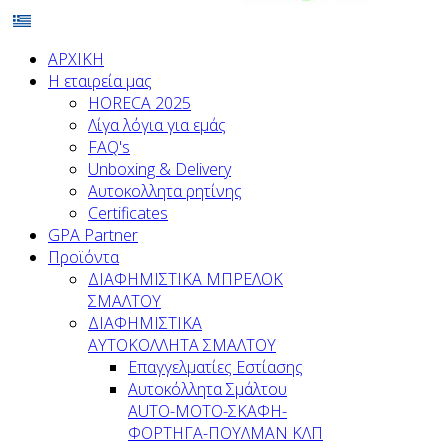
ΑΡΧΙΚΗ
Η εταιρεία μας
HORECA 2025
Λίγα λόγια για εμάς
FAQ's
Unboxing & Delivery
Αυτοκολλητα ρητίνης
Certificates
GPA Partner
Προϊόντα
ΔΙΑΦΗΜΙΣΤΙΚΑ ΜΠΡΕΛΟΚ
ΣΜΑΛΤΟΥ
ΔΙΑΦΗΜΙΣΤΙΚΑ
ΑΥΤΟΚΟΛΛΗΤΑ ΣΜΑΛΤΟΥ
Επαγγελματίες Εστίασης
Αυτοκόλλητα Σμάλτου
ΑUTO-MOTO-ΣΚΑΦΗ-
ΦΟΡΤΗΓΑ-ΠΟΥΛΜΑΝ ΚΛΠ