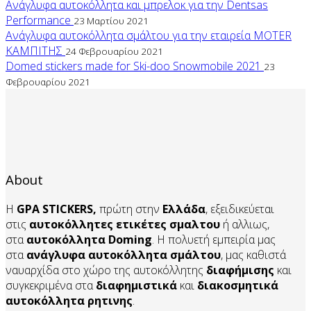
Ανάγλυφα αυτοκόλλητα και μπρελοκ για την Dentsas
Performance
23 Μαρτίου 2021
Ανάγλυφα αυτοκόλλητα σμάλτου για την εταιρεία MOTER
ΚΑΜΠΙΤΗΣ
24 Φεβρουαρίου 2021
Domed stickers made for Ski-doo Snowmobile 2021
23
Φεβρουαρίου 2021
About
Η
GPA STICKERS,
πρώτη στην
Ελλάδα
, εξειδικεύεται
στις
αυτοκόλλητες ετικέτες σμαλτου
ή αλλιως,
στα
αυτοκόλλητα
Doming
. Η πολυετή εμπειρία μας
στα
ανάγλυφα αυτοκόλλητα
σμάλτου
, μας καθιστά
ναυαρχίδα στο χώρο της αυτοκόλλητης
διαφήμισης
και
συγκεκριμένα στα
διαφημιστικά
και
διακοσμητικά
αυτοκόλλητα
ρητινης
.