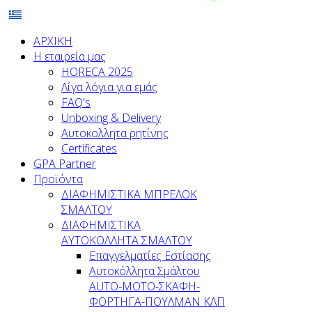
ΑΡΧΙΚΗ
Η εταιρεία μας
HORECA 2025
Λίγα λόγια για εμάς
FAQ's
Unboxing & Delivery
Αυτοκολλητα ρητίνης
Certificates
GPA Partner
Προϊόντα
ΔΙΑΦΗΜΙΣΤΙΚΑ ΜΠΡΕΛΟΚ
ΣΜΑΛΤΟΥ
ΔΙΑΦΗΜΙΣΤΙΚΑ
ΑΥΤΟΚΟΛΛΗΤΑ ΣΜΑΛΤΟΥ
Επαγγελματίες Εστίασης
Αυτοκόλλητα Σμάλτου
ΑUTO-MOTO-ΣΚΑΦΗ-
ΦΟΡΤΗΓΑ-ΠΟΥΛΜΑΝ ΚΛΠ