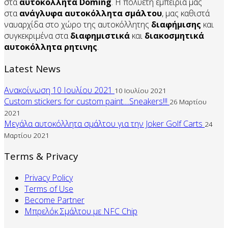
στα
αυτοκόλλητα
Doming
. Η πολυετή εμπειρία μας
στα
ανάγλυφα αυτοκόλλητα
σμάλτου
, μας καθιστά
ναυαρχίδα στο χώρο της αυτοκόλλητης
διαφήμισης
και
συγκεκριμένα στα
διαφημιστικά
και
διακοσμητικά
αυτοκόλλητα
ρητινης
.
Latest News
Ανακοίνωση 10 Ιουλίου 2021
10 Ιουλίου 2021
Custom stickers for custom paint....Sneakers!!!
26 Μαρτίου
2021
Μεγάλα αυτοκόλλητα σμάλτου για την Joker Golf Carts
24
Μαρτίου 2021
Terms & Privacy
Privacy Policy
Terms of Use
Become Partner
Mπρελόκ Σμάλτου με NFC Chip