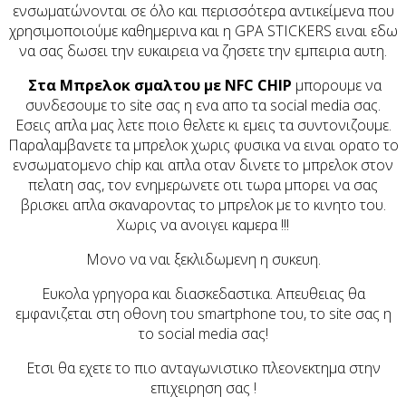
ενσωματώνονται σε όλο και περισσότερα αντικείμενα που
χρησιμοποιούμε καθημερινα και η
GPA STICKERS
ειναι εδω
να σας δωσει την ευκαιρεια να ζησετε την εμπειρια αυτη.
Στα
Mπρελοκ σμαλτου με NFC
CHIP
μπορουμε να
συνδεσουμε το
site
σας η ενα απο τα
social media
σας.
Εσεις απλα μας λετε ποιο θελετε κι εμεις τα συντονιζουμε.
Παραλαμβανετε τα μπρελοκ χωρις φυσικα να ειναι ορατο το
ενσωματομενο
chip
και απλα οταν δινετε το μπρελοκ στον
πελατη σας, τον ενημερωνετε οτι τωρα μπορει να σας
βρισκει απλα σκαναροντας το μπρελοκ με το κινητο του.
Χωρις να ανοιγει καμερα !!!
Μονο να ναι ξεκλιδωμενη η συκευη.
Ευκολα γρηγορα και διασκεδαστικα. Απευθειας θα
εμφανιζεται στη οθονη του
smartphone
του, το
site
σας η
το
social media
σας!
Ετσι θα εχετε το πιο ανταγωνιστικο πλεονεκτημα στην
επιχειρηση σας !