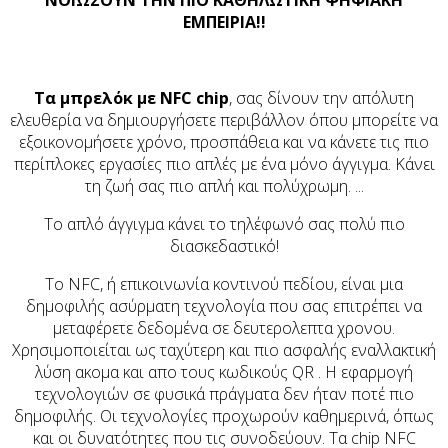
ΝΟΙΩΣΟΥΝ ΤΗΝ ΠΙΟ ΚΑΘΗΛΩΤΙΚΗ ΨΗΦΙΑΚΗ
ΕΜΠΕΙΡΙΑ!!
Τα μπρελόκ με NFC
chip
,
σας δίνουν την απόλυτη
ελευθερία να δημιουργήσετε περιβάλλον όπου μπορείτε να
εξοικονομήσετε χρόνο, προσπάθεια και να κάνετε τις πιο
περίπλοκες εργασίες πιο απλές με ένα μόνο άγγιγμα. Κάνει
τη ζωή σας πιο απλή και πολύχρωμη. ...
Το απλό άγγιγμα κάνει το τηλέφωνό σας πολύ πιο
διασκεδαστικό!
Το NFC, ή επικοινωνία κοντινού πεδίου, είναι μια
δημοφιλής ασύρματη τεχνολογία που σας επιτρέπει να
μεταφέρετε δεδομένα σε δευτερολεπτα χρονου.
Χ
ρησιμοποιείται ως ταχύτερη και πιο ασφαλής εναλλακτική
λύση ακομα και απο τους κωδικούς QR . Η εφαρμογή
τεχνολογιών σε φυσικά πράγματα δεν ήταν ποτέ πιο
δημοφιλής. Οι τεχνολογίες προχωρούν καθημερινά, όπως
και οι δυνατότητες που τις συνοδεύουν. Τα
chip
NFC