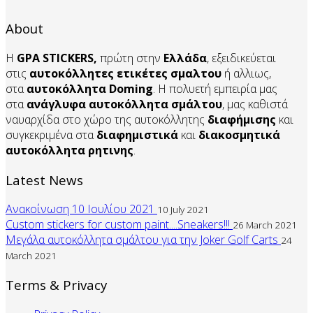
About
Η
GPA STICKERS,
πρώτη στην
Ελλάδα
, εξειδικεύεται
στις
αυτοκόλλητες ετικέτες σμαλτου
ή αλλιως,
στα
αυτοκόλλητα
Doming
. Η πολυετή εμπειρία μας
στα
ανάγλυφα αυτοκόλλητα
σμάλτου
, μας καθιστά
ναυαρχίδα στο χώρο της αυτοκόλλητης
διαφήμισης
και
συγκεκριμένα στα
διαφημιστικά
και
διακοσμητικά
αυτοκόλλητα
ρητινης
.
Latest News
Ανακοίνωση 10 Ιουλίου 2021
10 July 2021
Custom stickers for custom paint....Sneakers!!!
26 March 2021
Μεγάλα αυτοκόλλητα σμάλτου για την Joker Golf Carts
24
March 2021
Terms & Privacy