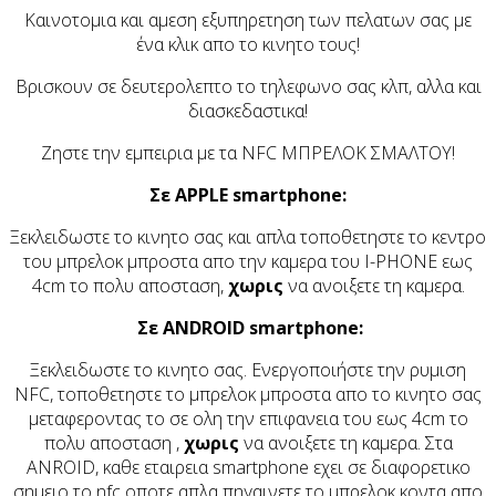
Καινοτομια και αμεση εξυπηρετηση των πελατων σας με
ένα κλικ απο το κινητο τους!
Βρισκουν σε δευτερολεπτο το τηλεφωνο σας κλπ, αλλα και
διασκεδαστικα!
Ζηστε την εμπειρια με τα
NFC
ΜΠΡΕΛΟΚ ΣΜΑΛΤΟΥ!
Σε
APPLE smartphone:
Ξεκλειδωστε το κινητο σας και απλα τοποθετηστε το κεντρο
του μπρελοκ μπροστα απο την καμερα του
I-PHONE
εως
4
cm
το πολυ αποσταση,
χωρις
να ανοιξετε τη καμερα.
Σε
ANDROID smartphone:
Ξεκλειδωστε το κινητο σας. Ενεργοποιήστε την ρυμιση
NFC,
τοποθετηστε το μπρελοκ μπροστα απο το κινητο σας
μεταφεροντας το σε ολη την επιφανεια του εως 4
cm
το
πολυ αποσταση ,
χωρις
να ανοιξετε τη καμερα. Στα
ANROID,
καθε εταιρεια
smartphone
εχει σε διαφορετικο
σημειο το
nfc
οποτε απλα πηγαινετε το μπρελοκ κοντα απο