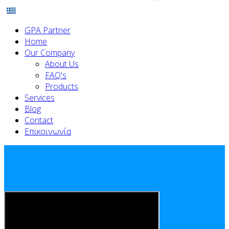
GPA Partner
Home
Our Company
About Us
FAQ's
Products
Services
Blog
Contact
Επικοινωνία